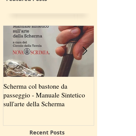
Scherma col bastone da
Vancouver Swo
passeggio - Manuale Sintetico
International 
sull'arte della Scherma
5-7 2019
Recent Posts