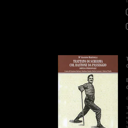
f
G
T
a
m
M