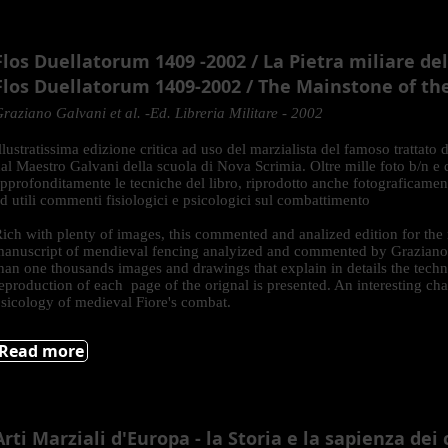
Flos Duellatorum 1409 -2002 / La Pietra miliare del
Flos Duellatorum 1409-2002 / The Mainstone of the
raziano Galvani et al. -Ed. Libreria Militare - 2002
llustratissima edizione critica ad uso del marzialista del famoso tratta
al Maestro Galvani della scuola di Nova Scrimia. Oltre mille foto b/n e d
pprofonditamente le tecniche del libro, riprodotto anche fotograficament
d utili commenti fisiologici e psicologici sul combattimento
ich with plenty of images, this commented and analized edition for the m
anuscript of mendieval fencing analyized and commented by Graziano
han one thousands images and drawings that explain in details the techn
eproduction of each page of the orignal is presented. An interesting c
sicology of medieval Fiore's combat.
Read more
Arti Marziali d'Europa - la Storia e la sapienza dei 