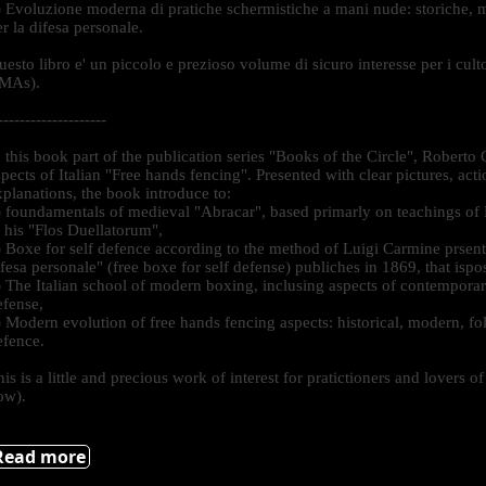
) Evoluzione moderna di pratiche schermistiche a mani nude: storiche,
er la difesa personale.
esto libro e' un piccolo e prezioso volume di sicuro interesse per i cultor
IMAs).
--------------------
n this book part of the publication series "Books of the Circle", Robert
spects of Italian "Free hands fencing". Presented with clear pictures, act
xplanations, the book introduce to:
) foundamentals of medieval "Abracar", based primarly on teachings of 
n his "Flos Duellatorum",
) Boxe for self defence according to the method of Luigi Carmine prsent
ifesa personale" (free boxe for self defense) publiches in 1869, that ispos
) The Italian school of modern boxing, inclusing aspects of contemporary
efense,
) Modern evolution of free hands fencing aspects: historical, modern, fol
efence.
is is a little and precious work of interest for pratictioners and lovers of
ow).
Read more