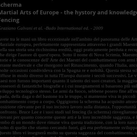
scherma
Martial Arts of Europe - the hystory and knowledg
Fencing
raziano Galvani et al. -Budo International ed. - 2009
vete tra le mani un libro eccezionale nell'ambito del panorama delle Ar
arziale europea, perfettamente rappresentata attraverso i grandi Maestri 
ella sua storia una ricchissima eredità, oggi praticamente perduta e rec
he dirige l'autore di quest'opera. Sotto il nome di Nova Scrimia, Maestro 
torie e le conoscenze dell' Arte dei Maestri del combattimento con armi b
rrante medievale e che risorgono nel Rinascimento, quando l'Italia, anc
olte occasioni condivideva con la Spagna re e nobiltà. Questa stessa sc
iffuse in modo diverso in tutta l'Europa durante i secoli successivi. Le v
aesi non furono importanti quanto il talento dei suoi creatori, la maggio
ossesori di fantastiche biografie e i cui insegnamenti si basarono più sul
viluppo tecnologico stesso. Le armi da fuoco, sebbene posero fine all'es
pada, della daga o del bastone tra le truppe, si mantenne viva in piccoli 
ombattimento corpo a corpo. Oggigiorno la scherma ha acquisito attrave
osizione rilevante per il suo incisivo lavoro sulla distanza, l'opportunit
onfronto. Bruce Lee e i suoi studi sul fencing (la scherma) risvegliaron
iovani per quanto concerne queste arti e la loro incredibile saggezza, e l
embo di un mondo dove rimase viva questa tradizione, con la loro nascit
olto di quello che stiamo cercando fuori, già era perfettamente sviluppa
uesto libro vi insegnerà molto su questa saggezza del combattimento, sui