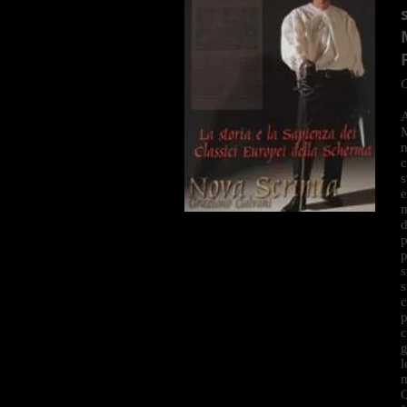
G
A
M
n
c
s
e
m
d
p
p
s
s
c
p
c
g
l
m
Q