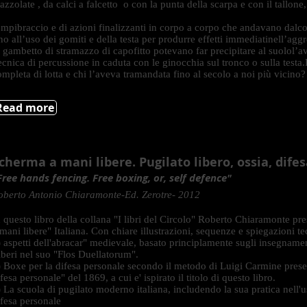
zzolate , da calci a falcetto o con la punta della scarpa e con il tallone,
a
ompibraccio e di azioni finalizzanti in corpo a corpo che andavano dalcolp
ino all’uso dei gomiti e della testa per produrre effetti immediatinell’ag
i gambetto di stramazzo di capofitto potevano far precipitare al suolol’a
ecnica di percussione in caduta con le ginocchia sul tronco o sulla test
ompleta di lotta e chi l’aveva tramandata fino al secolo a noi più vicino?
Read more
cherma a mani libere. Pugilato libero, ossia, dife
Free hands fencing. Free boxing, or, self defence"
oberto Antonio Chiaramonte-Ed. Zerotre- 2012
n questo libro della collana "I libri del Circolo" Roberto Chiaramonte pr
 mani libere" Italiana. Con chiare illustrazioni, sequenze e spiegazioni t
) aspetti dell'abracar" medievale, basato principlamente sugli insegnamen
iberi nel suo "Flos Duellatorum".
) Boxe per la difesa personale secondo il metodo di Luigi Carmine prese
fesa personale" del 1869, a cui e' ispirato il titolo di questo libro.
) La scuola di pugilato moderno italiana, includendo la sua pratica nell
ifesa personale