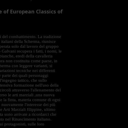
e of European Classics of
ti del combattimento. La tradizione
italiani della Scherma, riunisce
uperata solo dal lavoro del gruppo
Galvani recupera i fatti, i nomi, le
ianche, eredi della cavalleria
ora non costituita come paese, in
herma con leggere varianti, si
ariazioni tecniche nei differenti
r parte dei quali personaggi
l'ingegno tattico, che sullo
tensiva formazione nell'uso della
circoli attraverso l'allenamento del
rso le arti marziali ,una nuova
à e la finta, materia comune di ogni
o nuovamente l'interesse dei più
e Arti Marziali filippine, ultimo
a sono arrivate a ricordarci che
to nel Rinascimento italiano.
 protagonisti, sulle loro