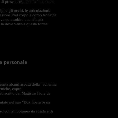
 di prese e strette della lotta come
ire gli occhi, le articolazioni,
gressore. Nel corpo a corpo tecniche
vverso a subire una sfiatata
a.Da dove veniva questa forma
sa personale
esenta alcuni aspetti della "Scherma
ecniche, copre:
ti scritto del Magistro Fiore de
ntato nel suo "Box libera ossia
'uso contemporaneo da strada e di