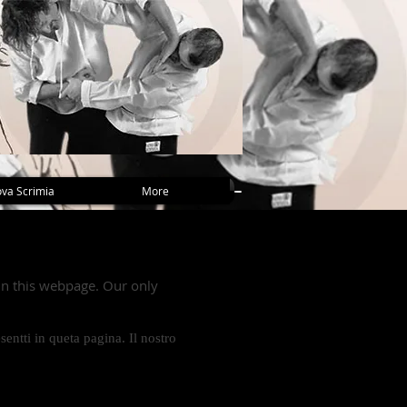
va Scrimia
More
 in this webpage. Our only
ntti in queta pagina. Il nostro