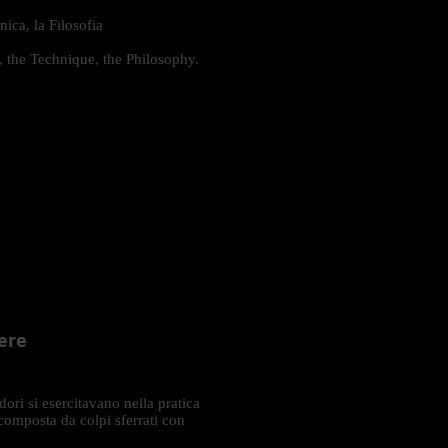
nica, la Filosofia
s, the Technique, the Philosophy.
ere
ori si esercitavano nella pratica
composta da colpi sferrati con