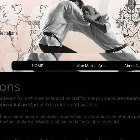
HOME
Italian Martial Arts
About No
ions
interest from this website and its staff to the products presented
ion of Italian Martial Arts culture and practice.
ff non hanno nessun interesse commerciale o economico nei prodotti prese
mozione della Arti Marziali Italiane nella loto cultura e pratica.