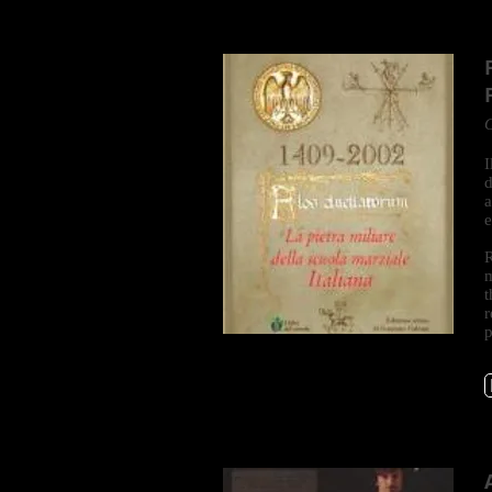
G
I
d
a
e
R
m
t
r
p