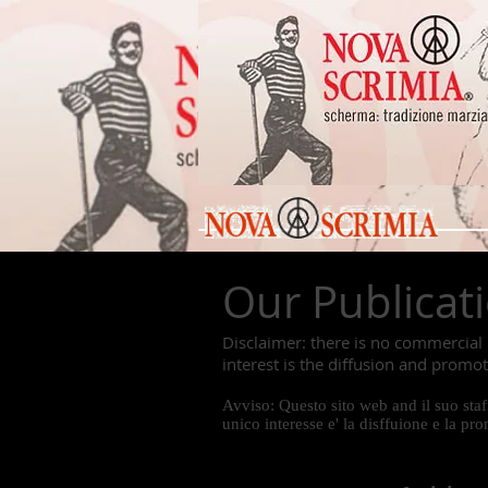
Our Publicat
Disclaimer: there is no commercial 
interest is the diffusion and promot
Avviso: Questo sito web and il suo sta
unico interesse e' la disffuione e la pro