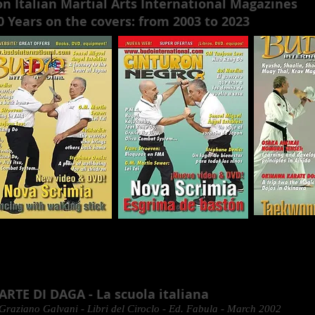
on Italian Martial Arts International Magazines
0 Years on the covers: from 2003 to 2023
ARTE DI DAGA - La scuola italiana
Graziano Galvani - Libri del Ciroclo - Ed. Fabula - March 2002