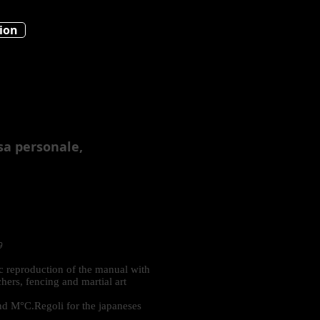
ion
sa personale,
9
 reproduction of the manual with
chers, fencing and martial art
nd M°C.Regoli for the japaneses