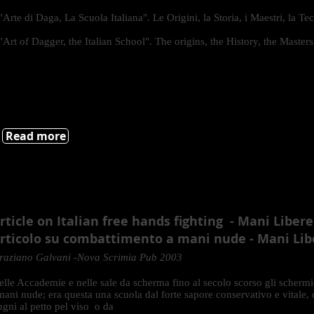
"Arte di Daga, La Scuola Italiana". Le Origini, la Storia, i Maestri, la Tec
"Art of Dagger, the Italian School". The origins, the History, the Master
Read more
rticle on Italian free hands fighting - Mani Libere
rticolo su combattimento a mani nude - Mani Lib
raziano Galvani -Nova Scrimia Pub 2003
elle Accademie e nelle sale da scherma fino al secolo scorso gli schermid
mani nude; era questa una scuola dal forte sapore conservativo e vitale, 
ugni al petto pel viso o da