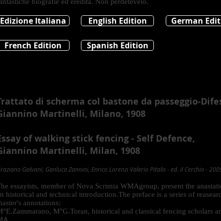
antastiche biografie ed eredità. Non perdetevelo.
Edizione Italiana
English Edition
German Edit
French Edition
Spanish Edition
Trattato di scherma col bastone da passeggio-Dife
Giannino Martinelli, Milano, 1908
Essay of walking stick fencing - Self Defence,
Giannino Martinelli, Milan, 1908
raziano Galvani, Ganluca Zannini, Enrico Lorenzi Valerio Pitalis - ed. il Cerchio - 200
he essayists, member of Nova Scrimia WMAgroup, present the anastatic
n historical and technical introduction.The preface is a series of reasear
aster's annotations:
°E.Zammarano, M°G.Toran, historical and classical fencing scholars a
MA.