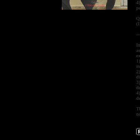
4
p
Qu
(
--
I
a
e
1
i
2
d
3
d
4
d
Th
n