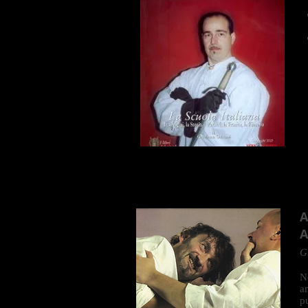
A
A
G
N
a
p