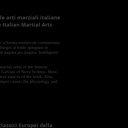
le arti marziali italiane
 Italian Martial Arts
to di scherma medievale commentata
isegni al tratto spiegano in
e pagina per pagina. Intelligenti
artial artist of the famous
 Galvani of Nova Scrimia. More
ical aspects of the book. Also,
hamper covers the physiology and
classici Europei della