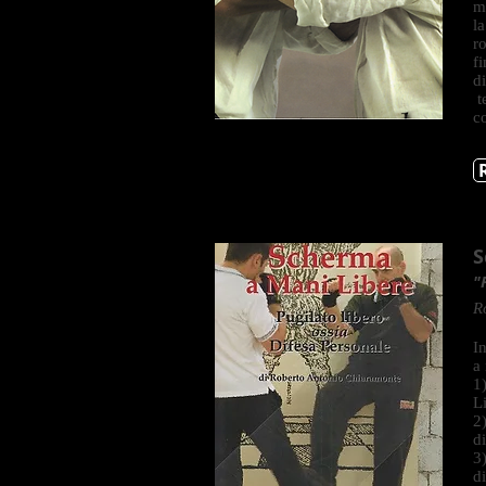
ma
l
r
f
d
t
c
S
"
R
I
a
1
L
2
di
3
d